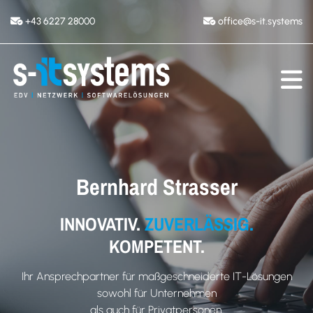
+43 6227 28000
office@s-it.systems


Bernhard Strasser
INNOVATIV.
ZUVERLÄSSIG.
KOMPETENT.
Ihr Ansprechpartner für maßgeschneiderte IT-Lösungen
sowohl für Unternehmen
als auch für Privatpersonen.