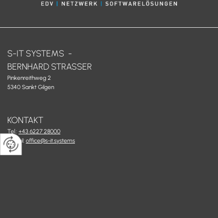
S-IT SYSTEMS -
BERNHARD STRASSER
Pinkenreithweg 2
5340 Sankt Gilgen
KONTAKT
Tel.:
+43 6227 28000
E-Mail:
office@s-it.systems
ÖFFNUNGSZEITEN:
Mo - Do: 08:00 - 17:00
Fr: 08:00 - 12:00
Termine nach telefonischer Vereinbarung